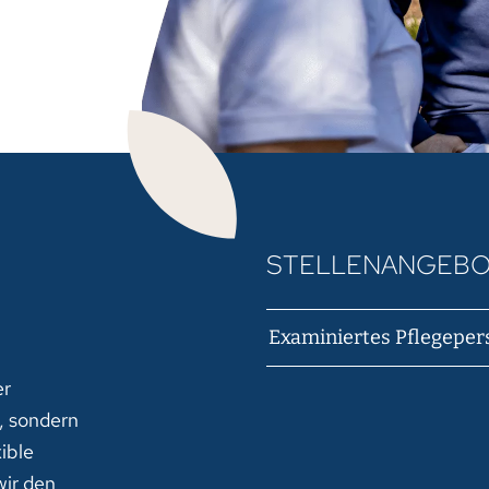
STELLENANGEBO
Examiniertes Pflegeper
er
n, sondern
xible
wir den