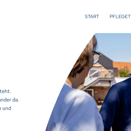
START
PFLEGE
teht.
nder da.
n und